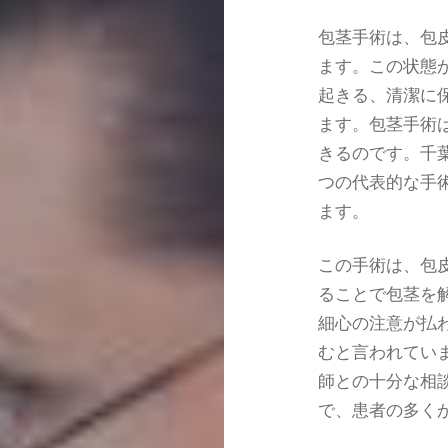
包茎手術は、包
ます。この状態
起きる、清潔に
ます。包茎手術
きるのです。千
つの代表的な手
ます。
この手術は、包
ることで包茎を
細心の注意が払
むと言われてい
師との十分な相
で、患者の多く