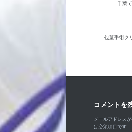
ナ
千葉
ビ
ゲ
ー
包茎手術ク
シ
ョ
ン
コメントを
メールアドレスが
は必須項目です