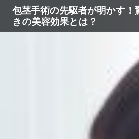
コ
包茎手術の先駆者が明かす！
ン
きの美容効果とは？
テ
ン
ツ
へ
ス
キ
ッ
プ